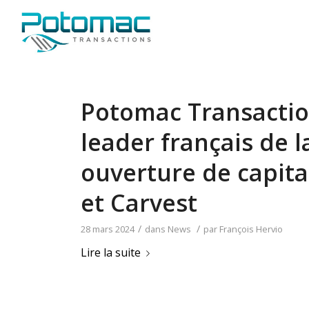
Potomac Transactio
leader français de 
ouverture de capita
et Carvest
/
/
28 mars 2024
dans
News
par
François Hervio
Lire la suite