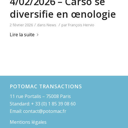
4/02/2026 – Carso se
diversifie en œnologie
/
/
2 février 2026
dans
News
par
François Hervio
Lire la suite
POTOMAC TRANSACTIONS
11 rue Portalis – 75008 Paris
Standard: + 33 (0) 1 85 39 08 60
Email: contact@potomac.fr
Mentions légales