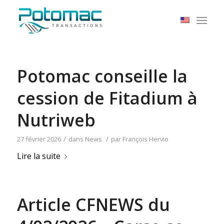
Potomac conseille la
cession de Fitadium à
Nutriweb
/
/
27 février 2026
dans
News
par
François Hervio
Lire la suite
Article CFNEWS du