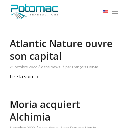
Atlantic Nature ouvre
son capital
/
/
21 octobre 2022
dans
News
par
François Hervio
Lire la suite
Moria acquiert
Alchimia
/
/
5 octobre 2022
dans
News
par
François Hervio