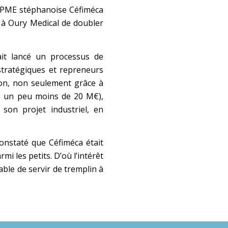
la PME stéphanoise Céfiméca
e à Oury Medical de doubler
vait lancé un processus de
stratégiques et repreneurs
ion, non seulement grâce à
 à un peu moins de 20 M€),
 son projet industriel, en
constaté que Céfiméca était
mi les petits. D’où l’intérêt
able de servir de tremplin à