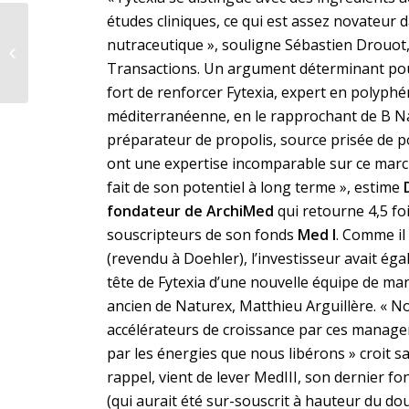
études cliniques, ce qui est assez novateur 
Conseillé par Potomac
nutraceutique », souligne Sébastien Drouot
Transactions, le
Groupe Herbarom
Transactions. Un argument déterminant pour
leader des
fort de renforcer Fytexia, expert en polyphé
ingrédients...
méditerranéenne, en le rapprochant de B Na
préparateur de propolis, source prisée de p
ont une expertise incomparable sur ce march
fait de son potentiel à long terme », estime
fondateur de ArchiMed
qui retourne 4,5 fo
souscripteurs de son fonds
Med I
. Comme il 
(revendu à Doehler), l’investisseur avait égal
tête de Fytexia d’une nouvelle équipe de
ancien de Naturex, Matthieu Arguillère. «
accélérateurs de croissance par ces manag
par les énergies que nous libérons » croit s
rappel, vient de lever MedIII, son dernier f
(qui aurait été sur-souscrit à hauteur du dou