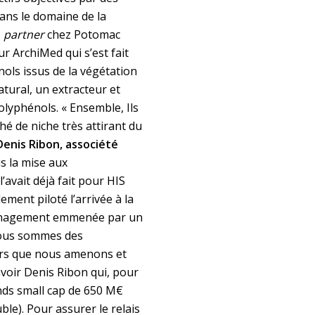
dans le domaine de la
,
partner
chez Potomac
 ArchiMed qui s’est fait
nols issus de la végétation
tural, un extracteur et
olyphénols. « Ensemble, Ils
é de niche très attirant du
Denis Ribon, associété
is la mise aux
l’avait déjà fait pour HIS
ement piloté l’arrivée à la
 management emmenée par un
 Nous sommes des
ers que nous amenons et
avoir Denis Ribon qui, pour
onds small cap de 650 M€
ble). Pour assurer le relais