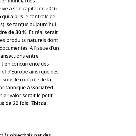
der mondial des
ivé à son capital en 2016
n qui a pris le contrôle de
sous) se targue aujourd’hui
dre de 30 %
. Et réaliserait
 ses produits naturels dont
 documentés. A l’issue d’un
ransactions entre
it en concurrence des
 et d’Europe ainsi que des
 sous le contrôle de la
 britannique
Associated
ier valoriserait le petit
us de 20 fois l’Ebitda,
ctifs objectivés par des