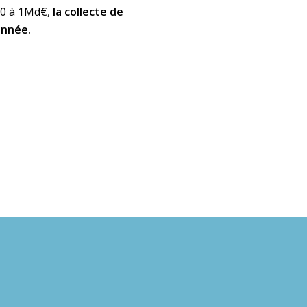
20 à 1Md€,
la collecte de
année.