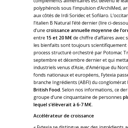
compléments alimentaires est devenu le lea
polyphénols sous l’impulsion d’ArchiMed, arr
aux côtés de Irdi Soridec et Sofilaro. L’occita
l’italien B Natural l’été dernier (lire ci-des
d’une
croissance annuelle moyenne de l’or
entre
15 et 20 M€
de chiffre d’affaires avec
les bienfaits sont toujours scientifiquement
process structuré orchestré par Potomac T
septembre et décembre dernier et qui metta
industriels venus d’Asie, d’Amérique du Nord
fonds nationaux et européens, Fytexia passe
branche Ingrédients (ABFI) du conglomérat
British Food
. Selon nos informations, ce dern
groupe d’une cinquantaine de personnes
pl
lequel s’élèverait à 6-7 M€.
Accélérateur de croissance
« Fytexia se distingue avec des ingrédients a