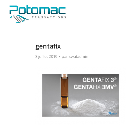
gentafix
/
8 juillet 2019
par
swatadmin