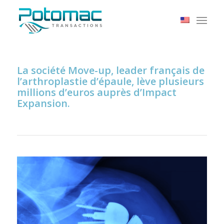
La société Move-up, leader français de
l’arthroplastie d’épaule, lève plusieurs
millions d’euros auprès d’Impact
Expansion.